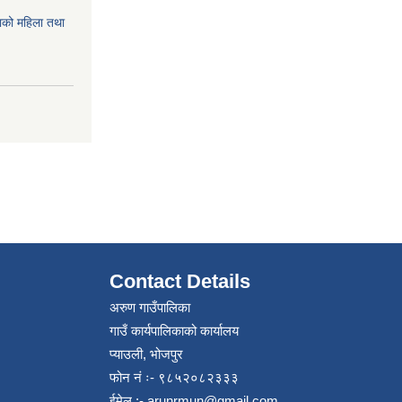
को महिला तथा
Contact Details
अरुण गाउँपालिका
गाउँ कार्यपालिकाको कार्यालय
प्याउली, भोजपुर
फोन नं ः- ९८५२०८२३३३
ईमेल :-
arunrmun@gmail.com
,