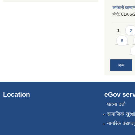
कर्मचारी कल्य
मिति:
01/05/
Pages
1
2
6
अन्य
Location
eGov serv
घटना दर्ता
सामाजिक सुरक्ष
नागरिक वडापत्