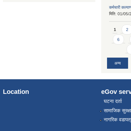
कर्मचारी कल्य
मिति:
01/05/
Pages
1
2
6
अन्य
Location
eGov serv
घटना दर्ता
सामाजिक सुरक्ष
नागरिक वडापत्