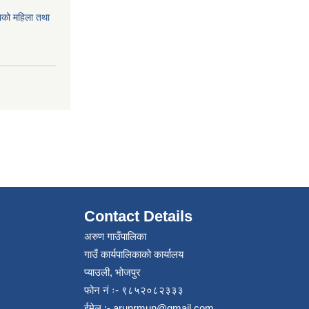
को महिला तथा
Contact Details
अरुण गाउँपालिका
गाउँ कार्यपालिकाको कार्यालय
प्याउली, भोजपुर
फोन नं ः- ९८५२०८२३३३
ईमेल :-
arunrmun@gmail.com
,